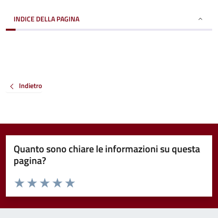
INDICE DELLA PAGINA
Indietro
Quanto sono chiare le informazioni su questa
pagina?
Valuta da 1 a 5 stelle la pagina
Valuta 1 stelle su 5
Valuta 2 stelle su 5
Valuta 3 stelle su 5
Valuta 4 stelle su 5
Valuta 5 stelle su 5