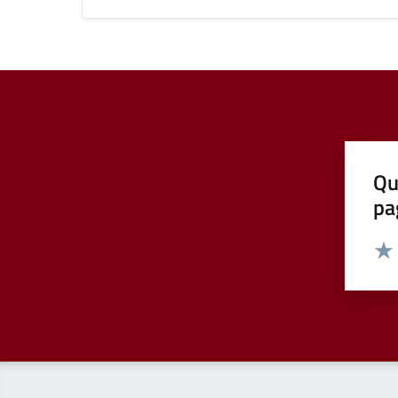
Qu
pa
Valut
Valu