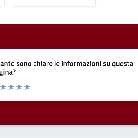
anto sono chiare le informazioni su questa
gina?
a da 1 a 5 stelle la pagina
ta 1 stelle su 5
Valuta 2 stelle su 5
Valuta 3 stelle su 5
Valuta 4 stelle su 5
Valuta 5 stelle su 5